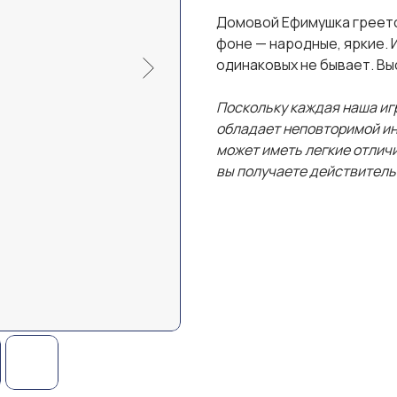
Домовой Ефимушка греется
фоне — народные, яркие. 
одинаковых не бывает. Выс
Поскольку каждая наша иг
обладает неповторимой ин
может иметь легкие отличия
вы получаете действитель