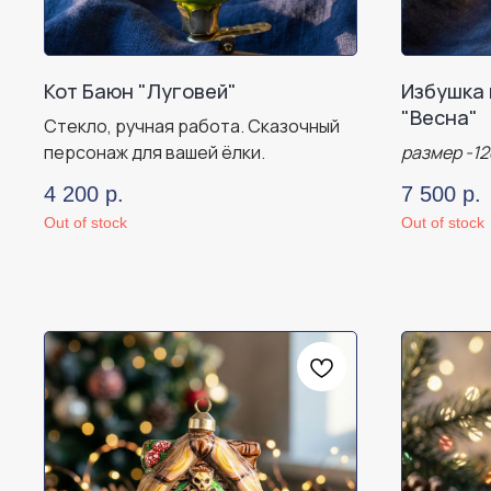
Кот Баюн "Луговей"
Избушка 
"Весна"
Стекло, ручная работа. Сказочный
персонаж для вашей ёлки.
размер -1
4 200
р.
7 500
р.
Out of stock
Out of stock