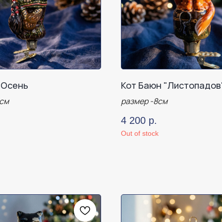
 Осень
Кот Баюн "Листопадов
2см
размер -8см
.
4 200
р.
Out of stock