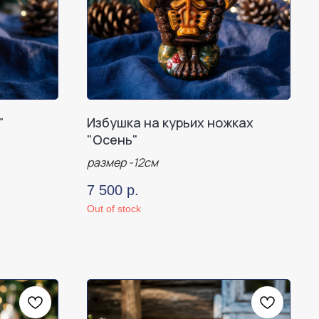
"
Избушка на курьих ножках
"Осень"
размер -12см
7 500
р.
Out of stock