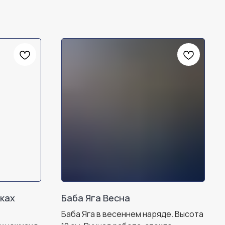
жках
Баба Яга Весна
Баба Яга в весеннем наряде. Высота