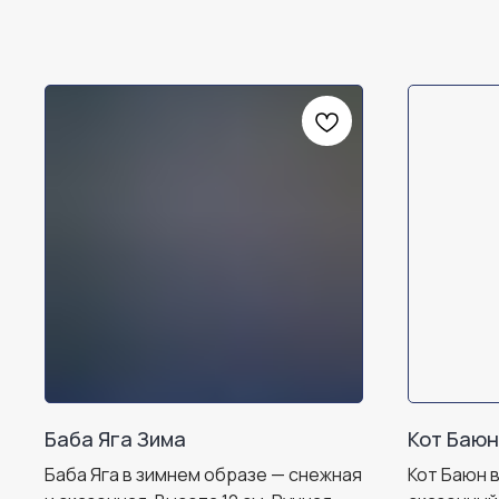
Баба Яга Зима
Кот Баюн
Баба Яга в зимнем образе — снежная
Кот Баюн 