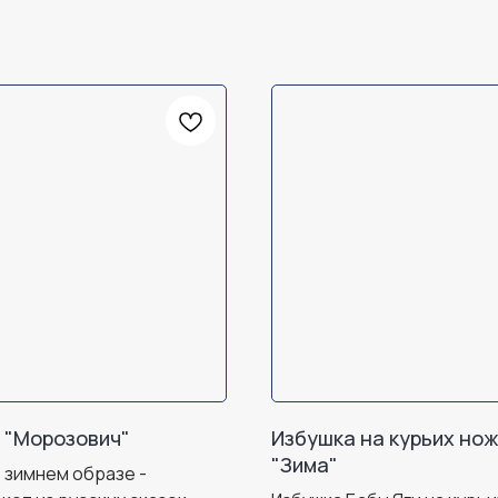
 "Морозович"
Избушка на курьих но
"Зима"
в зимнем образе -