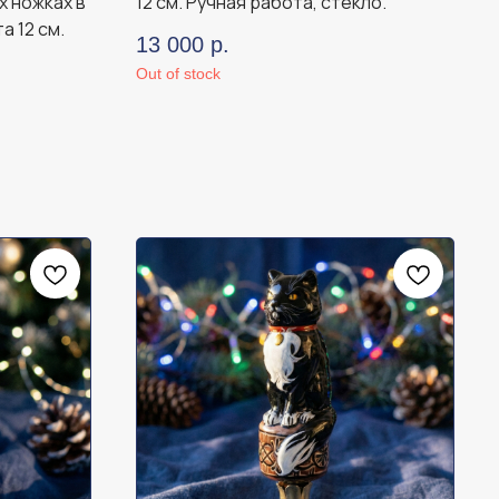
х ножках в
12 см. Ручная работа, стекло.
а 12 см.
13 000
р.
Out of stock