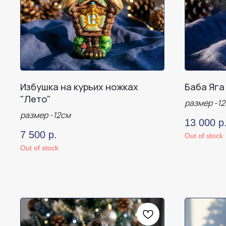
Избушка на курьих ножках
Баба Яга
"Лето"
размер -1
размер -12см
13 000
р
7 500
р.
Out of stock
Out of stock