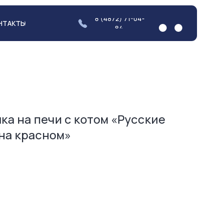
8 (4872) 71-04-
84
а на печи с котом «Русские
на красном»