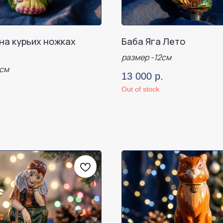
на курьих ножках
Баба Яга Лето
размер -12см
2см
13 000
р.
Out of stock