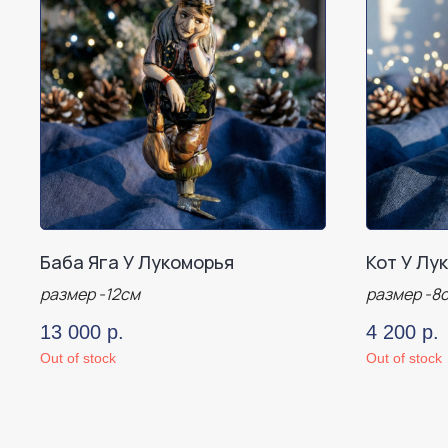
Баба Яга У Лукоморья
Кот У Лу
размер -12см
размер -8
13 000
р.
4 200
р.
Out of stock
Out of stock