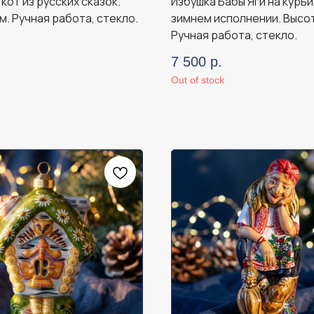
кот из русских сказок.
Избушка Бабы Яги на курьи
м. Ручная работа, стекло.
зимнем исполнении. Высот
Ручная работа, стекло.
7 500
р.
Out of stock