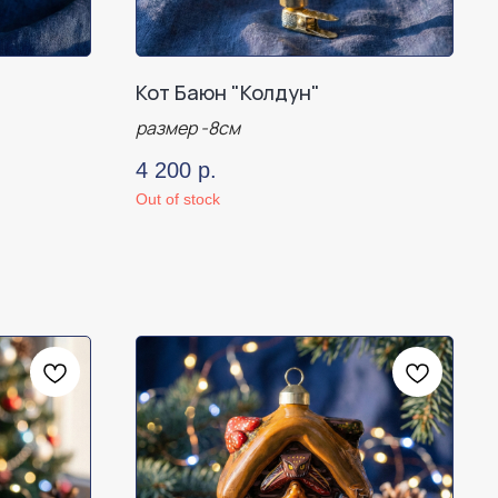
Кот Баюн "Колдун"
размер -8см
4 200
р.
Out of stock