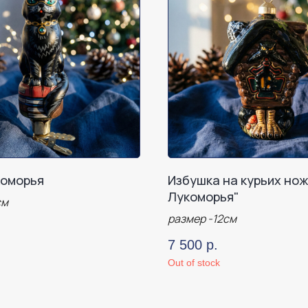
коморья
Избушка на курьих нож
Лукоморья"
см
размер -12см
7 500
р.
Out of stock