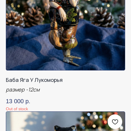
Баба Яга У Лукоморья
размер -12см
13 000
р.
Out of stock