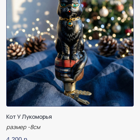
Кот У Лукоморья
размер -8см
4 200
р.