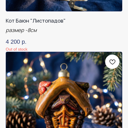
Кот Баюн "Листопадов"
размер -8см
4 200
р.
Out of stock