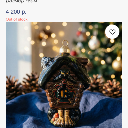
размер -8см
4 200
р.
Out of stock