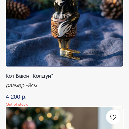
Кот Баюн "Колдун"
размер -8см
4 200
р.
Out of stock