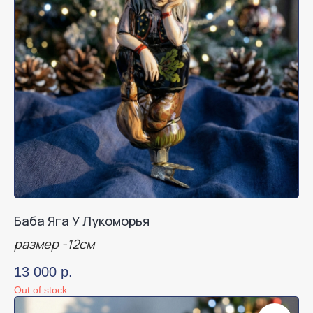
Баба Яга У Лукоморья
размер -12см
13 000
р.
Out of stock