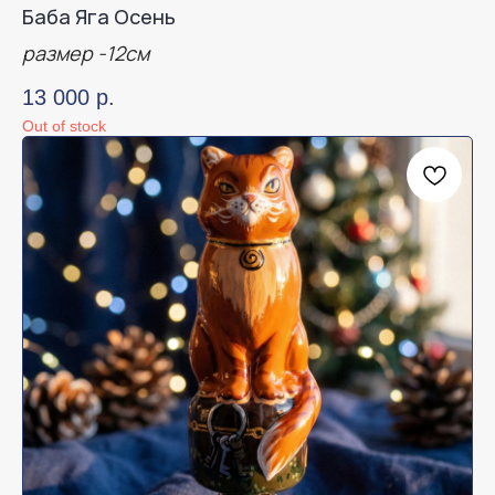
Баба Яга Осень
размер -12см
13 000
р.
Out of stock