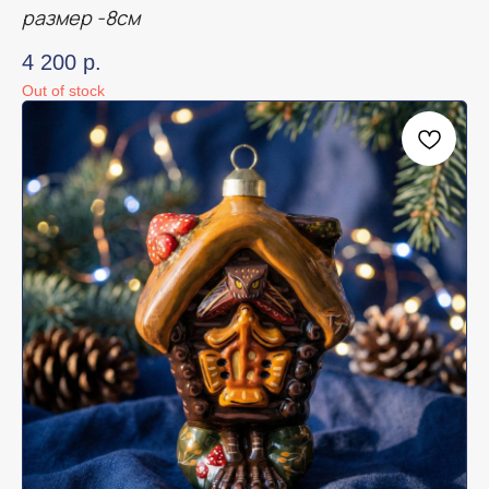
размер -8см
4 200
р.
Out of stock