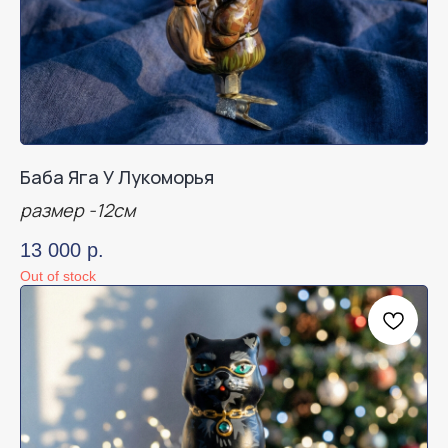
Баба Яга У Лукоморья
размер -12см
13 000
р.
Out of stock