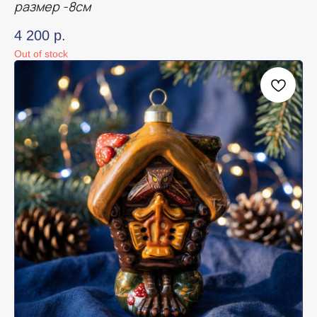
размер -8см
4 200
р.
Out of stock